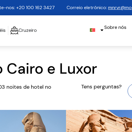
e-nos: +20 100 162 3427
Correio eletrônico:
mnrvr@moo
Sobre nós
éis
Cruzeiro
 Cairo e Luxor
Tens perguntas?
03 noites de hotel no