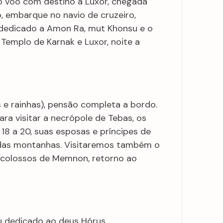
o vôo com destino a Luxor, chegada
o, embarque no navio de cruzeiro,
, dedicado a Amon Ra, mut Khonsu e o
emplo de Karnak e Luxor, noite a
s e rainhas), pensão completa a bordo.
a visitar a necrópole de Tebas, os
s 18 a 20, suas esposas e príncipes de
 das montanhas. Visitaremos também o
s colossos de Memnon, retorno ao
u dedicado ao deus Hórus,