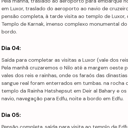
Pela manhã, traslado ao aeroporto para embarque n
em Luxor, traslado do aeroporto ao navio de cruzeir
pensão completa, à tarde visita ao templo de Luxor
Templo de Karnak, imenso complexo monumental do T
bordo.
Dia 04:
Saída para completar as visitas a Luxor (vale dos rei
Pela manhã cruzaremos o Nilo até a margem oeste par
vales dos reis e rainhas, onde os faraós das dinastia
sangue real foram enterrados em tumbas. na rocha
templo da Rainha Hatshepsut em Deir al Bahary e o
navio, navegação para Edfu, noite a bordo em Edfu.
Dia 05:
Pensão completa, saída para visita ao templo de Edf